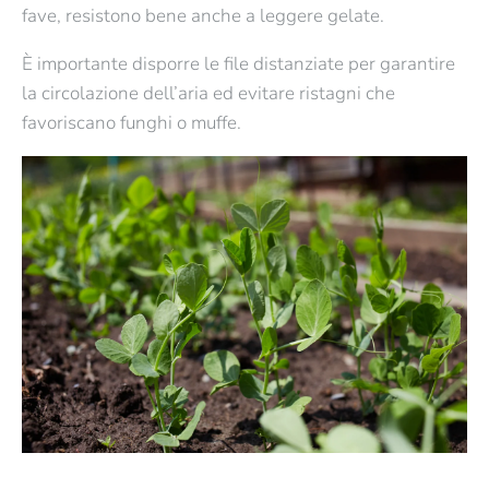
fave, resistono bene anche a leggere gelate.
È importante
disporre le file distanziate
per garantire
la circolazione dell’aria ed evitare ristagni che
favoriscano funghi o muffe.