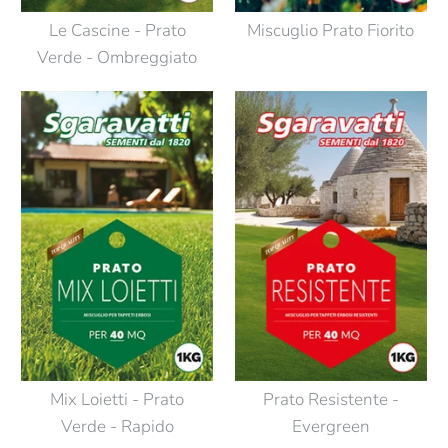
Le Cascine - Prato
Miscuglio Prato Fiorito
Verde - Ombreggiato
Mix Loietti - Prato
Prato Resistente -
Verde - Rapido
Evergreen