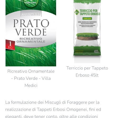
Le Cascine - Prato
€7,70
Verde - Ombreggiato
Scopri di più
Scopri di più
Confezione
€7,75
Confezione
Quantità
Quantità
Terriccio per Tappeto
Ricreativo Ornamentale
Erboso 45lt
- Prato Verde - Villa
Medici
Scopri di più
Mix Loietti - Prato
Prato Resistente -
La formulazione dei Miscugli di Foraggere per la
Verde - Rapido
Evergreen
Scopri di più
realizzazione di Tappeti Erbosi Omogenei, fini ed
eleganti, deve tener conto, oltre alle condizioni