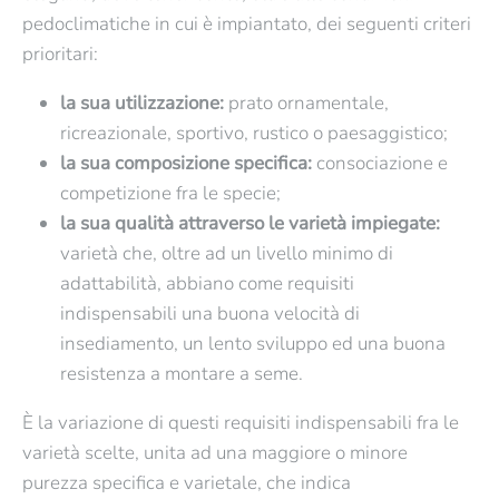
€12,65
€7,10
pedoclimatiche in cui è impiantato, dei seguenti criteri
prioritari:
Confezione
Confezione
la sua utilizzazione:
prato ornamentale,
ricreazionale, sportivo, rustico o paesaggistico;
Renovator - Prato
la sua composizione specifica:
consociazione e
Quantità
Quantità
Pratomagno - Prato
competizione fra le specie;
Verde - Rigenerante
la sua qualità attraverso le varietà impiegate:
Verde - Scarpate e
varietà che, oltre ad un livello minimo di
€42,35
pendii
adattabilità, abbiano come requisiti
indispensabili una buona velocità di
Confezione
€8,00
insediamento, un lento sviluppo ed una buona
Scopri di più
Scopri di più
resistenza a montare a seme.
Confezione
È la variazione di questi requisiti indispensabili fra le
Quantità
varietà scelte, unita ad una maggiore o minore
purezza specifica e varietale, che indica