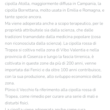
cipolla Atolla, maggiormente diffusa in Campania, la
prodotto
prodotto
cipolla Borrettana, molto usata in Emilia e Romagna, e
Scopri di più
Scopri di più
tante specie ancora.
Ma viene adoperata anche a scopo terapeutico, per le
proprietà attribuitele sia dalla scienza, che dalle
tradizioni tramandate dalla medicina popolare (cosa
non riconosciuta dalla scienza). La cipolla rossa di
Tropea si coltiva nella zona di Vibo Valentia e nella
provincia di Cosenza e lungo la fascia tirrenica, è
coltivata in queste zone da più di 200 anni, venne
importata dai Fenici e da oltre 100 anni contribuisce,
con la sua produzione, allo sviluppo economico della
zona.
Plinio il Vecchio fa riferimento alla cipolla rossa di
Tropea, come rimedio per curare una serie di mali e
disturbi fisici.
La cipolla viene adoperata anche come cura