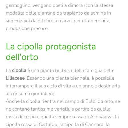
germoglino, vengono posti a dimora (con la stessa
Cipolline Long Sturon
Cipolline Rosse ∅ mm
modalità delle piantine da trapianto da semina in
∅ Mm 14/24
12/24
semenzaio) da ottobre a marzo, per ottenere una
produzione precoce.
€3,10
€3,50
La cipolla protagonista
Contattaci per avere informazioni su questo
Contattaci per avere informazioni su questo
dell'orto
prodotto
prodotto
Scopri di più
Scopri di più
La
cipolla
è una pianta bulbosa della famiglia delle
ESAURITO
ESAURITO
Liliaceae
. Essendo una pianta biennale, è possibile
Cipolline Stoccarda ∅
Cipolline Stoccarda ∅
interrompere il suo ciclo di vita a un anno e destinarla
al consumo giornaliero.
mm 14/24
mm 21/24
Anche la cipolla rientra nel campo di Bulbi da orto, se
ne contano tantissime varietà, a partire da quella
€3,00
€2,60
rossa di Tropea, quella sempre rossa di Acquaviva, la
cipolla rossa di Certaldo, la cipolla di Cannara, la
Contattaci per avere informazioni su questo
Contattaci per avere informazioni su questo