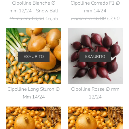
Cipolline Bianche ∅
Cipolline Corrado F1 ∅
mm 12/24 - Snow Ball
mm 14/24
Prima era €0,00
€6,55
Prima era €6,80
€3,50
ESAURITO
ESAURITO
Cipolline Long Sturon ∅
Cipolline Rosse ∅ mm
Mm 14/24
12/24