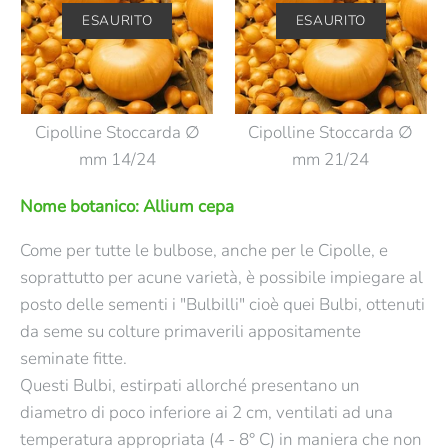
ESAURITO
ESAURITO
Cipolline Stoccarda ∅
Cipolline Stoccarda ∅
ESAURITO
ESAURITO
mm 14/24
mm 21/24
Cipolline Bianche ∅
Cipolline Corrado F1 ∅
Nome botanico: Allium cepa
mm 12/24 - Snow Ball
mm 14/24
Come per tutte le bulbose, anche per le Cipolle, e
soprattutto per acune varietà, è possibile impiegare al
€6,55
€3,50
posto delle sementi i "Bulbilli" cioè quei Bulbi, ottenuti
da seme su colture primaverili appositamente
Contattaci per avere informazioni su questo
Contattaci per avere informazioni su questo
seminate fitte.
prodotto
prodotto
Questi Bulbi, estirpati allorché presentano un
diametro di poco inferiore ai 2 cm, ventilati ad una
Scopri di più
Scopri di più
ESAURITO
ESAURITO
temperatura appropriata (4 - 8° C) in maniera che non