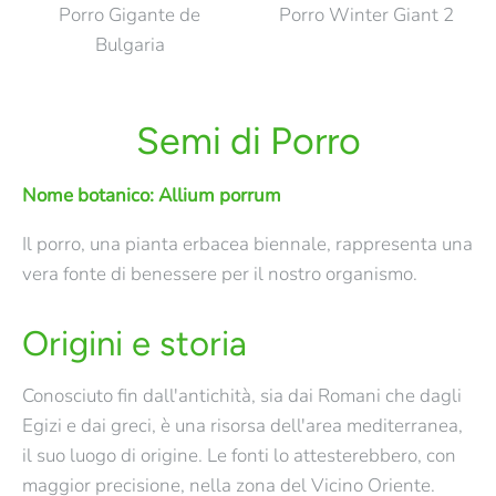
Porro Gigante de
Porro Winter Giant 2
Bulgaria
Semi di Porro
Nome botanico: Allium porrum
Il porro, una pianta erbacea biennale, rappresenta una
vera fonte di benessere per il nostro organismo.
Origini e storia
Porro de Carentan 2
Conosciuto fin dall'antichità, sia dai Romani che dagli
ESAURITO
Egizi e dai greci, è una risorsa dell'area mediterranea,
€1,20
Porro Carentan 2 Bio
il suo luogo di origine. Le fonti lo attesterebbero, con
maggior precisione, nella zona del Vicino Oriente.