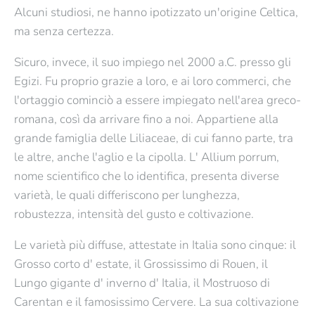
€2,60
Confezione
Alcuni studiosi, ne hanno ipotizzato un'origine Celtica,
ma senza certezza.
Contattaci per avere informazioni su questo
prodotto
Sicuro, invece, il suo impiego nel 2000 a.C. presso gli
Quantità
Egizi. Fu proprio grazie a loro, e ai loro commerci, che
Scopri di più
l'ortaggio cominciò a essere impiegato nell'area greco-
romana, così da arrivare fino a noi. Appartiene alla
grande famiglia delle Liliaceae, di cui fanno parte, tra
le altre, anche l'aglio e la cipolla. L' Allium porrum,
Porro Winter Giant 2
nome scientifico che lo identifica, presenta diverse
Scopri di più
Porro Gigante de
varietà, le quali differiscono per lunghezza,
€81,40
robustezza, intensità del gusto e coltivazione.
Bulgaria
Le varietà più diffuse, attestate in Italia sono cinque: il
Confezione: Sfuso al Kg
€1,20
Grosso corto d' estate, il Grossissimo di Rouen, il
Questo prodotto è disponibile solo per i
Lungo gigante d' inverno d' Italia, il Mostruoso di
rivenditori.
Carentan e il famosissimo Cervere. La sua coltivazione
Confezione