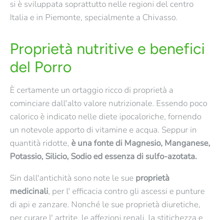
Sei un rivenditore?
Contattaci via mail
Per
si è sviluppata soprattutto nelle regioni del centro
avere maggiori informazioni. Oppure usa il
Italia e in Piemonte, specialmente a Chivasso.
Form di contatto
Quantità
Proprietà nutritive e benefici
Scopri di più
del Porro
È certamente un ortaggio ricco di proprietà a
cominciare dall'alto valore nutrizionale. Essendo poco
calorico è indicato nelle diete ipocaloriche, fornendo
Scopri di più
un notevole apporto di vitamine e acqua. Seppur in
quantità ridotte,
è una fonte di Magnesio, Manganese,
Potassio, Silicio, Sodio ed essenza di sulfo-azotata.
Sin dall'antichità sono note le sue
proprietà
medicinali
, per l' efficacia contro gli ascessi e punture
di api e zanzare. Nonché le sue proprietà diuretiche,
per curare l' artrite, le affezioni renali, la stitichezza e