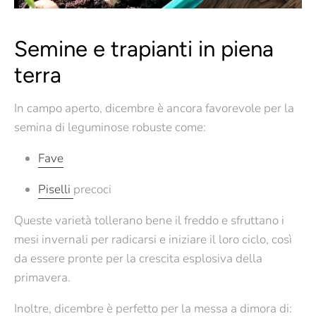
Semine e trapianti in piena
terra
In campo aperto,
dicembre è ancora favorevole per la
semina di leguminose robuste
come:
Fave
Piselli
precoci
Queste varietà tollerano bene il freddo e sfruttano i
mesi invernali per radicarsi e iniziare il loro ciclo, così
da essere pronte per la crescita esplosiva della
primavera.
Inoltre, dicembre è perfetto per la messa a dimora di: