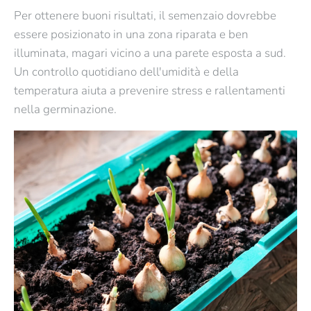
Per ottenere buoni risultati, il semenzaio dovrebbe
essere posizionato in una zona riparata e ben
illuminata, magari vicino a una parete esposta a sud.
Un controllo quotidiano dell'umidità e della
temperatura aiuta a prevenire stress e rallentamenti
nella germinazione.