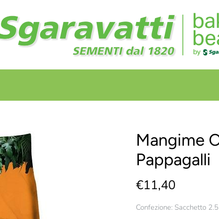
+
+
Mangime C
Pappagalli
€11,40
Confezione: Sacchetto 2.