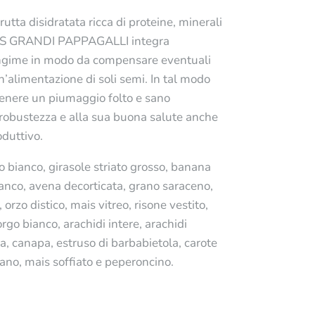
rutta disidratata ricca di proteine, minerali
US GRANDI PAPPAGALLI integra
gime in modo da compensare eventuali
n’alimentazione di soli semi. In tal modo
tenere un piumaggio folto e sano
 robustezza e alla sua buona salute anche
oduttivo.
o bianco, girasole striato grosso, banana
ianco, avena decorticata, grano saraceno,
, orzo distico, mais vitreo, risone vestito,
go bianco, arachidi intere, arachidi
a, canapa, estruso di barbabietola, carote
iano, mais soffiato e peperoncino.