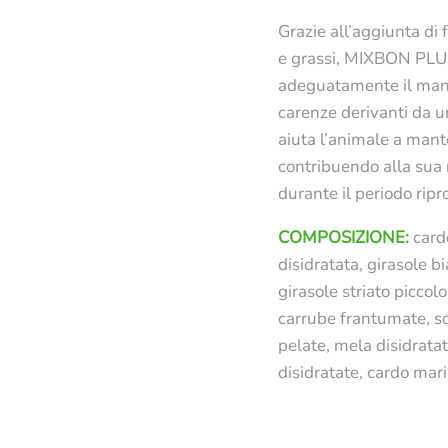
Grazie all’aggiunta di f
e grassi, MIXBON PL
adeguatamente il man
carenze derivanti da u
aiuta l’animale a man
contribuendo alla sua
durante il periodo ripr
COMPOSIZIONE:
card
disidratata, girasole b
girasole striato piccolo
carrube frantumate, sor
pelate, mela disidratat
disidratate, cardo mar