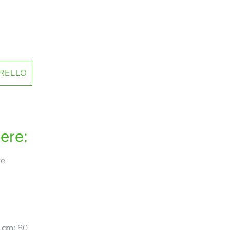
ere:
le
n cm:
80