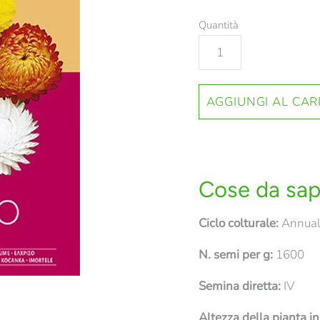
Quantità
Cose da sap
Ciclo colturale:
Annua
N. semi per g:
1600
Semina diretta:
IV
Altezza della pianta i