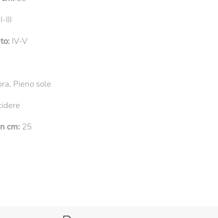
I-III
to:
IV-V
a, Pieno sole
cidere
in cm:
25