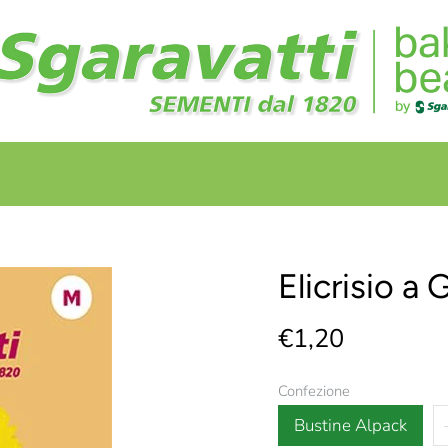
+
+
Elicrisio a 
€1,20
Confezione
Bustine Alpack