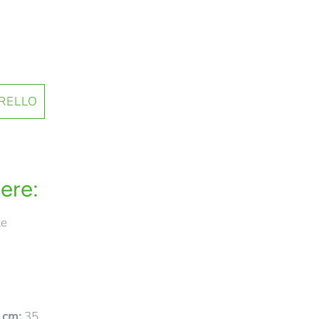
ere:
le
n cm:
35