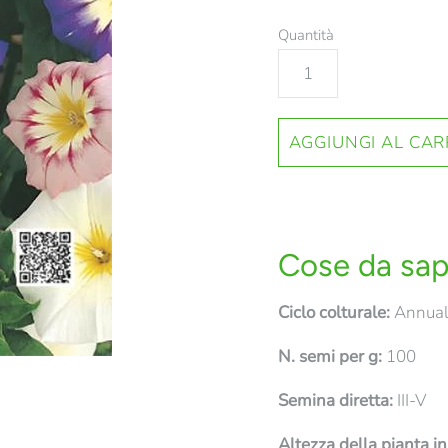
Quantità
Cose da sap
Ciclo colturale:
Annua
N. semi per g:
100
Semina diretta:
III-V
Altezza della pianta i