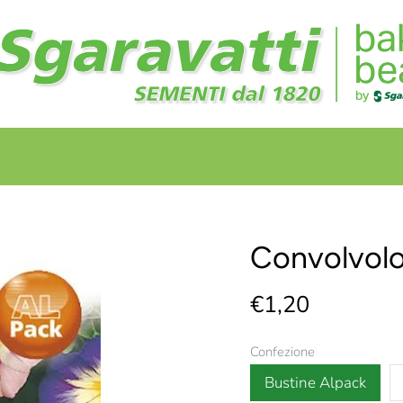
+
+
Convolvol
€1,20
Confezione
Bustine Alpack