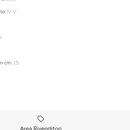
to:
IV-V
e
in cm:
15
Area Rivenditori