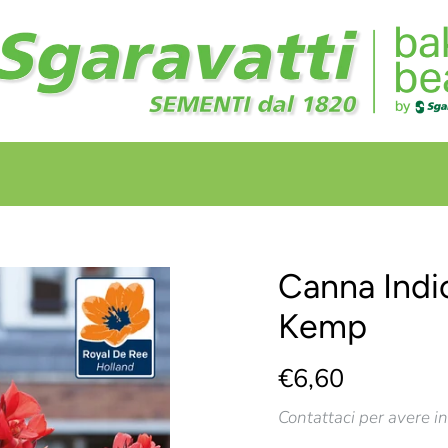
+
+
Canna Indi
Kemp
€6,60
Contattaci per avere i