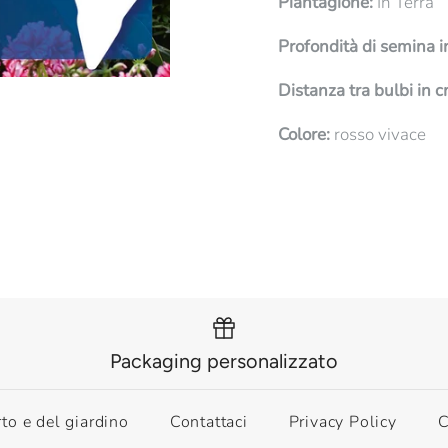
Piantagione:
In Terra
Profondità di semina i
Distanza tra bulbi in c
Colore:
rosso vivace
Packaging personalizzato
rto e del giardino
Contattaci
Privacy Policy
C