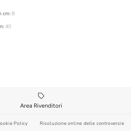
n cm:
8
m:
40
Area Rivenditori
ookie Policy
Risoluzione online delle controversie