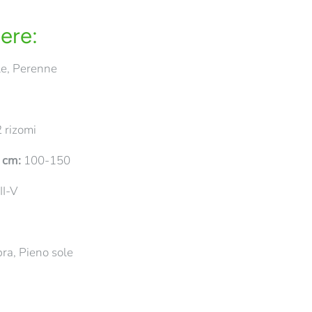
ere:
e, Perenne
 rizomi
n cm:
100-150
II-V
a, Pieno sole