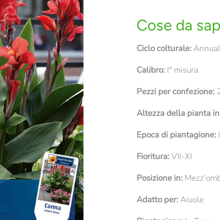
Cose da sap
Ciclo colturale:
Annual
Calibro:
I° misura
Pezzi per confezione:
2
Altezza della pianta i
Epoca di piantagione:
I
Fioritura:
VII-XI
Posizione in:
Mezz'ombr
Adatto per:
Aiuole