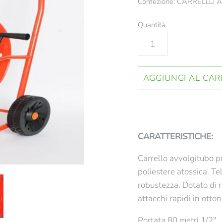
Confezione: CARRELLO
Quantità
CARATTERISTICHE:
Carrello avvolgitubo pr
poliestere atossica. T
robustezza. Dotato di 
attacchi rapidi in otton
Portata 80 metri 1/2"