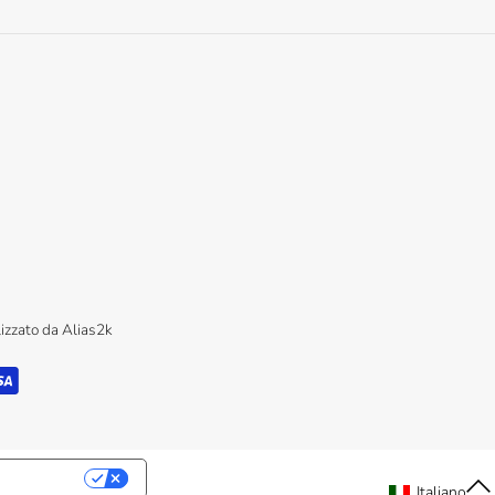
lizzato da
Alias2k
PRIVACY
IT
Italiano