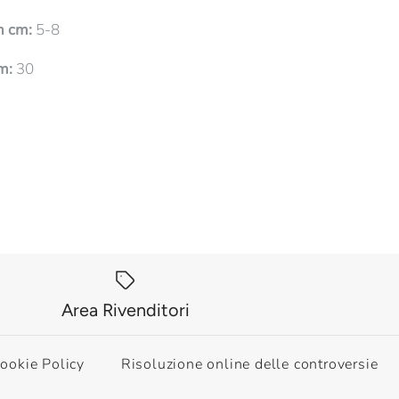
n cm:
5-8
m:
30
Area Rivenditori
ookie Policy
Risoluzione online delle controversie