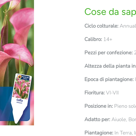
Cose da sap
Ciclo colturale:
Annual
Calibro:
14+
Pezzi per confezione:
2
Altezza della pianta i
Epoca di piantagione:
I
Fioritura:
VI-VII
Posizione in:
Pieno sol
Adatto per:
Aiuole, Bo
Piantagione:
In Terra, 