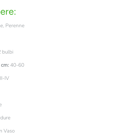
ere:
e, Perenne
 bulbi
n cm:
40-60
II-IV
e
rdure
In Vaso