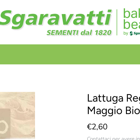
+
+
Lattuga Re
Maggio Bi
€2,60
Contattaci per avere i