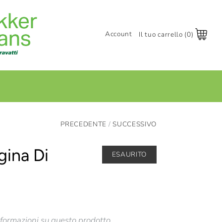
Account
Il tuo carrello (0)
Accedi
Registrati
+
PRECEDENTE
/
SUCCESSIVO
gina Di
ESAURITO
o
nformazioni su questo prodotto