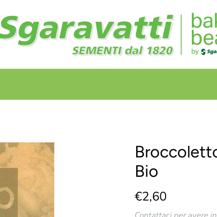
+
+
Broccolett
Bio
€2,60
Contattaci per avere i