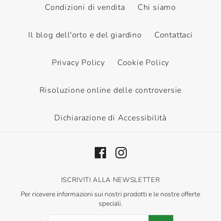
TEXAS BVX2000
Condizioni di vendita
Chi siamo
(batteria e
Il blog dell'orto e del giardino
Contattaci
caricabatteria non
Privacy Policy
Cookie Policy
incluso)
Risoluzione online delle controversie
€165,00
Contattaci per avere informazioni su questo
Dichiarazione di Accessibilità
SOFFIATORE
prodotto
LBX4000 (batterie e
Scopri di più
caricabatterie non
incluse)
ISCRIVITI ALLA NEWSLETTER
Per ricevere informazioni sui nostri prodotti e le nostre offerte
speciali.
€279,00