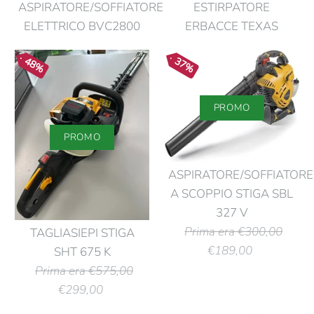
ASPIRATORE/SOFFIATORE
ESTIRPATORE
ELETTRICO BVC2800
ERBACCE TEXAS
48%
37%
PROMO
PROMO
ASPIRATORE/SOFFIATORE
A SCOPPIO STIGA SBL
327 V
Prima era €300,00
TAGLIASIEPI STIGA
€189,00
SHT 675 K
Prima era €575,00
€299,00